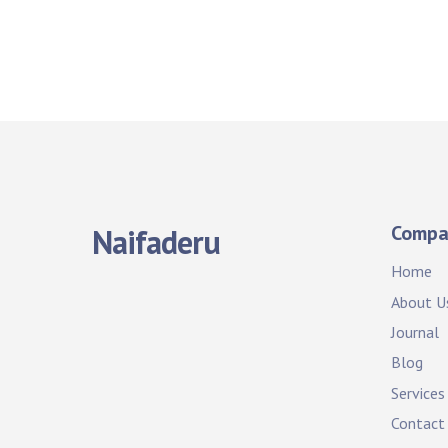
Compa
Naifaderu
Home
About U
Journal
Blog
Services
Contact