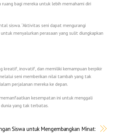
 ruang bagi mereka untuk lebih memahami diri
tal siswa. “Aktivitas seni dapat mengurangi
 untuk menyalurkan perasaan yang sulit diungkapkan
kreatif, inovatif, dan memiliki kemampuan berpikir
melalui seni memberikan nilai tambah yang tak
a dalam perjalanan mereka ke depan.
t memanfaatkan kesempatan ini untuk menggali
 dunia yang tak terbatas.
ngan Siswa untuk Mengembangkan Minat: