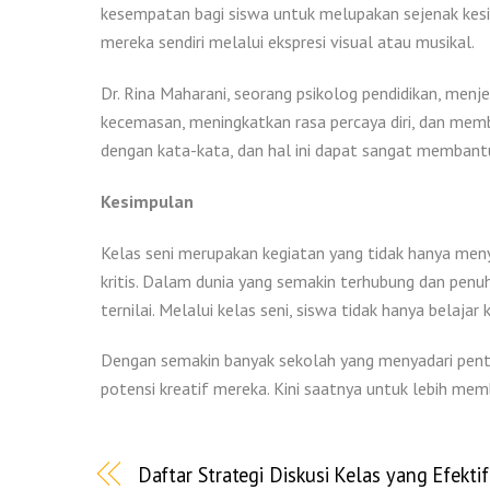
kesempatan bagi siswa untuk melupakan sejenak kesi
mereka sendiri melalui ekspresi visual atau musikal.
Dr. Rina Maharani, seorang psikolog pendidikan, menj
kecemasan, meningkatkan rasa percaya diri, dan mem
dengan kata-kata, dan hal ini dapat sangat membant
Kesimpulan
Kelas seni merupakan kegiatan yang tidak hanya meny
kritis. Dalam dunia yang semakin terhubung dan penu
ternilai. Melalui kelas seni, siswa tidak hanya belaj
Dengan semakin banyak sekolah yang menyadari penti
potensi kreatif mereka. Kini saatnya untuk lebih memb
Daftar Strategi Diskusi Kelas yang Efekti