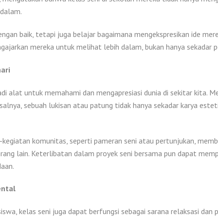
ndalam.
gan baik, tetapi juga belajar bagaimana mengekspresikan ide mere
engajarkan mereka untuk melihat lebih dalam, bukan hanya sekadar pe
ari
jadi alat untuk memahami dan mengapresiasi dunia di sekitar kita. Me
Misalnya, sebuah lukisan atau patung tidak hanya sekadar karya est
n-kegiatan komunitas, seperti pameran seni atau pertunjukan, memb
orang lain. Keterlibatan dalam proyek seni bersama pun dapat mem
daan.
ental
wa, kelas seni juga dapat berfungsi sebagai sarana relaksasi dan p