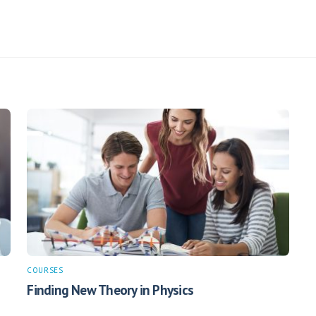
COURSES
Finding New Theory in Physics