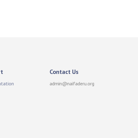
rt
Contact Us
tation
admin@naifaderu.org